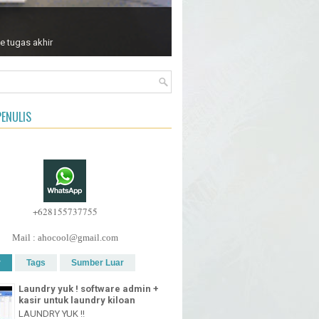
r
Tags
Sumber Luar
e tugas akhir
Laundry yuk ! software admin +
kasir untuk laundry kiloan
LAUNDRY YUK !!
www.kasirlaundry.com Kini Versi 4
Lebih Keren Loooo PERNAH
MENGALAMI KEJADIAN SEPERTI INI
R TV MINI DENGAN NINTENDO/SEGA
h illegal untuk menyiarkan siaran tv tanpa
in dari yang berwenang ..." UPDATE juni
 terba...
Menghitung RPM (TACHOMETER)
dari Radiasi Kabel busi
RPM ( round per minute ) adalah
angka yang menunjukkan banyaknya
putaran suatu system dalam 1 menit.
Biasanya dimanfaatkan sebagai
[TUTORIAL] Jam Digital 6 Digit
Dengan IC CMOS - No
MicroController !