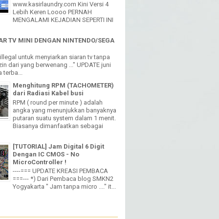
----=== UPDATE KREASI PEMBACA
===--- *) Dari Pembaca blog SMKN2
Yogyakarta " Jam tanpa micro ...." it...
W
4,262,480