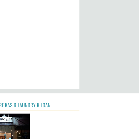
E KASIR LAUNDRY KILOAN
a Laundry kiloan anda menjadi lebih mudah .
 Demo gratis dan Harga full version hanya
a !
ogger
omain Search