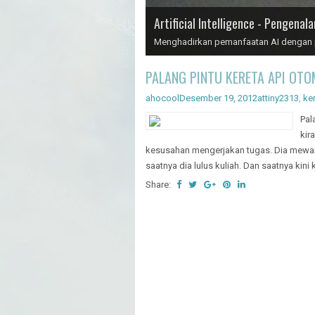
Artificial Intelligence - Pengenal
Menghadirkan pemanfaatan AI dengan pr
BELAJAR ACCESS SD CARD CARA
ahocool
Desember 12, 2012
attiny2313
,
mi
ATT
sou
onl
keb
mem
Sha
BELAJAR ACCESS SD CARD CARA
ahocool
Desember 12, 2012
attiny2313
,
mi