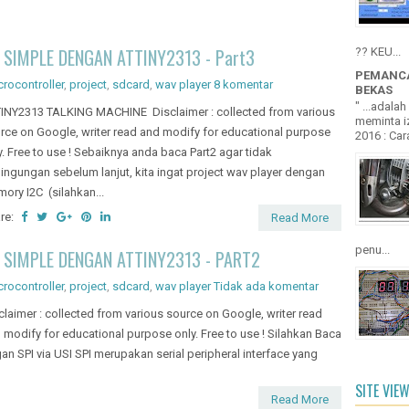
claimer : collected from various source on Google, writer read
 modify for educational purpose only. Free to use ! Silahkan Baca
an SPI via USI SPI merupakan serial peripheral interface yang
SITE VIE
Read More
 SIMPLE DENGAN ATTINY2313 - PART1
crocontroller
,
project
,
sdcard
,
wav player
5 komentar
claimer : collected from various source on Google, writer read
 modify for educational purpose only. Free to use ! SD card
ering dijumpai, memiliki flash memory yang di format sesuai
ra...
Read More
X
ry
,
project
9 komentar
EEPROM serial 24CXX merupakan IC eeprom bebasis I2C yang
m digunakan dipasaran, terutamanya pada peralatan seperti