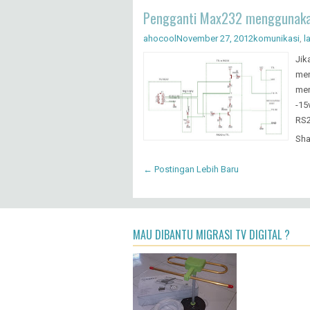
MAU DIBANTU MIGRASI TV DIGITAL ?
Kami siap datang ke rumah anda untuk men
siaran TV anda jernih tanpa semut !
Copy
Design by
Fl