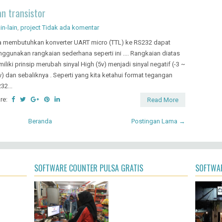
SOFTWARE COUNTER PULSA GRATIS
SOFTWAR
jadikan
Ingin mempercantik kios pulsa anda ? Silahkan
Kini usah
download GRATIS disini
Dapatkan
500rb saj
right ©
2026
CARA MUDAH BELAJAR ELEKTRONIKA DIGITAL
| Powered by
Bl
exiThemes
| Blogger Theme by
Lasantha
-
PremiumBloggerTemplates.com
|
Rapid D