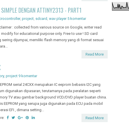
ory TV atau gambar background VCD/DVD player buatan china.
is EEPROM yang serupa juga digunakan pada ECU pada mobil
erasi EFI , dimana setting...
re:
Read More
 transistor
ain-lain
,
project
Tidak ada komentar
a membutuhkan konverter UART micro (TTL) ke RS232 dapat
ggunakan rangkaian sederhana seperti ini .... Rangkaian diatas
iliki prinsip merubah sinyal High (5v) menjadi sinyal negatif (-3 ~
v) dan sebaliknya . Seperti yang kita ketahui format tegangan
32...
re:
Read More
Beranda
Postingan Lama →