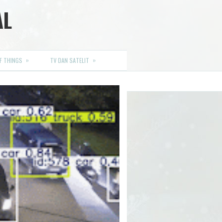
AL
»
»
F THINGS
TV DAN SATELIT
embali ke dasar elektronika digital ,
ENULIS
+628155737755
Mail : ahocool@gmail.com