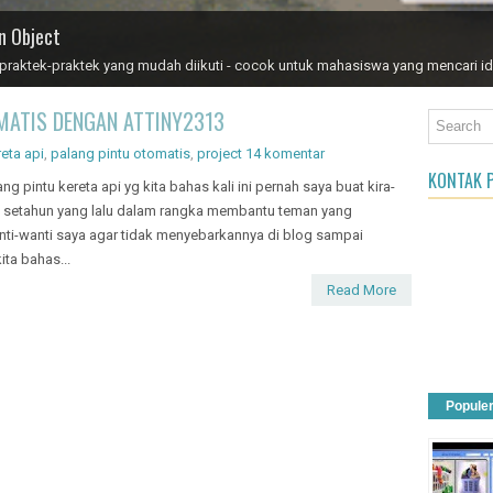
an Object
Popule
aktek-praktek yang mudah diikuti - cocok untuk mahasiswa yang mencari id
 SIMPLE DENGAN ATTINY2313 - Part3
?? KEU...
PEMANCA
crocontroller
,
project
,
sdcard
,
wav player
8 komentar
BEKAS
" ...adala
INY2313 TALKING MACHINE Disclaimer : collected from various
meminta iz
rce on Google, writer read and modify for educational purpose
2016 : Cara
y. Free to use ! Sebaiknya anda baca Part2 agar tidak
ingungan sebelum lanjut, kita ingat project wav player dengan
ory I2C (silahkan...
re:
Read More
penu...
 SIMPLE DENGAN ATTINY2313 - PART2
crocontroller
,
project
,
sdcard
,
wav player
Tidak ada komentar