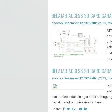
Dis
and
Part1 terlebih dahulu agar tidak kebingung
dapat mengkomunikasikan antara...
Share:
BELAJAR ACCESS SD CARD CARA
ahocool
Desember 12, 2012
attiny2313
,
mi
Dis
and
merupakan media penyimpanan data yang s
dengan standar FAT dari microsoft. Jadi ca
Share:
DOWNLOADER IC EEPROM 24CX
ahocool
Desember 06, 2012
lain-lain
,
memo
IC 
umu