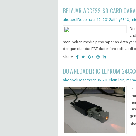
mem
Jen
gen
Sha
Pengganti Max232 menggunakan
ahocool
November 27, 2012
komunikasi
,
l
Jik
men
mem
-15
RS2
Sha
← Postingan Lebih Baru