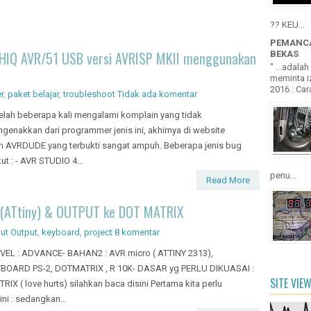
?? KEU...
PEMANCA
-HIQ AVR/51 USB versi AVRISP MKII menggunakan
BEKAS
" ...adala
meminta iz
2016 : Cara
r
,
paket belajar
,
troubleshoot
Tidak ada komentar
elah beberapa kali mengalami komplain yang tidak
genakkan dari programmer jenis ini, akhirnya di website
ch AVRDUDE yang terbukti sangat ampuh. Beberapa jenis bug
t : - AVR STUDIO 4...
penu...
Read More
(ATtiny) & OUTPUT ke DOT MATRIX
put Output
,
keyboard
,
project
8 komentar
EVEL : ADVANCE- BAHAN2 : AVR micro ( ATTINY 2313),
BOARD PS-2, DOTMATRIX , R 10K- DASAR yg PERLU DIKUASAI :
SITE VIE
RIX ( love hurts) silahkan baca disini Pertama kita perlu
ni : sedangkan...