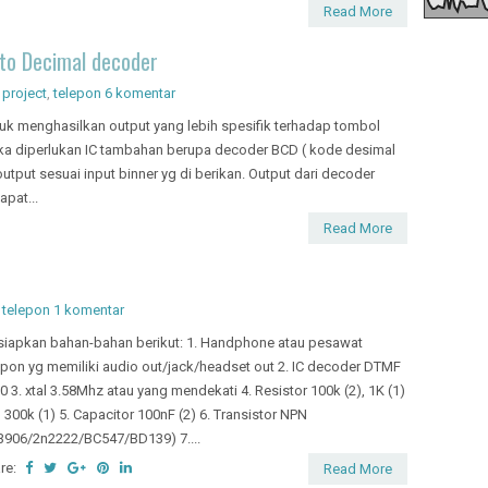
Read More
 to Decimal decoder
,
project
,
telepon
6 komentar
uk menghasilkan output yang lebih spesifik terhadap tombol
a diperlukan IC tambahan berupa decoder BCD ( kode desimal
tput sesuai input binner yg di berikan. Output dari decoder
apat...
Read More
,
telepon
1 komentar
siapkan bahan-bahan berikut: 1. Handphone atau pesawat
epon yg memiliki audio out/jack/headset out 2. IC decoder DTMF
0 3. xtal 3.58Mhz atau yang mendekati 4. Resistor 100k (2), 1K (1)
 300k (1) 5. Capacitor 100nF (2) 6. Transistor NPN
3906/2n2222/BC547/BD139) 7....
re:
Read More