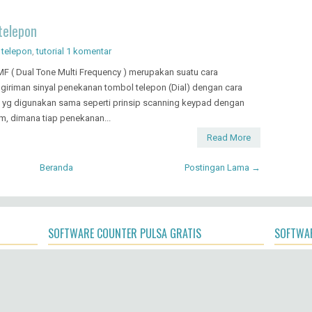
telepon
,
telepon
,
tutorial
1 komentar
F ( Dual Tone Multi Frequency ) merupakan suatu cara
giriman sinyal penekanan tombol telepon (Dial) dengan cara
yg digunakan sama seperti prinsip scanning keypad dengan
, dimana tiap penekanan...
Read More
Beranda
Postingan Lama →
SOFTWARE COUNTER PULSA GRATIS
SOFTWAR