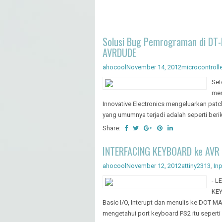
Solusi Bug Pemrograman di DT
AVRDUDE
ahocool
November 14, 2012
microcontrolle
Set
men
Innovative Electronics mengeluarkan pat
yang umumnya terjadi adalah seperti beriku
Share:
INTERFACING KEYBOARD ke AVR 
ahocool
November 12, 2012
attiny2313
,
In
- L
KEY
Basic I/O, Interupt dan menulis ke DOT MAT
mengetahui port keyboard PS2 itu seperti i