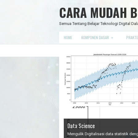
CARA MUDAH BE
Semua Tentang Belajar Teknologi Digital Dal
»
HOME
KOMPONEN DASAR
PRAKTE
Data Science
IC Timer 555 yang Multifungsi
JAM DIGITAL 6 DIGIT TANPA MIC
Node Red - Kontrol Industri 4.0
Mengulik Digitalisasi data statistik d