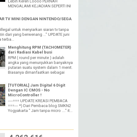
Lebih Keren Loooo PERNAH
MENGALAMI KEJADIAN SEPERTI INI
R TV MINI DENGAN NINTENDO/SEGA
h illegal untuk menyiarkan siaran tv tanpa
in dari yang berwenang ..." UPDATE juni
 terba...
Menghitung RPM (TACHOMETER)
dari Radiasi Kabel busi
RPM ( round per minute ) adalah
angka yang menunjukkan banyaknya
putaran suatu system dalam 1 menit.
Biasanya dimanfaatkan sebagai
[TUTORIAL] Jam Digital 6 Digit
Dengan IC CMOS - No
MicroController !
----=== UPDATE KREASI PEMBACA
===--- *) Dari Pembaca blog SMKN2
Yogyakarta " Jam tanpa micro ...." it...
W