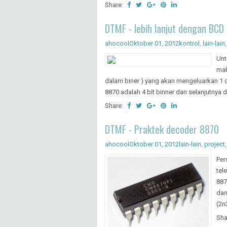
Share:
DTMF - lebih lanjut dengan BCD
ahocool
Oktober 01, 2012
kontrol
,
lain-lain
Unt
mak
dalam biner ) yang akan mengeluarkan 1 ou
8870 adalah 4 bit binner dan selanjutnya d
Share:
DTMF - Praktek decoder 8870
ahocool
Oktober 01, 2012
lain-lain
,
project
Per
tel
887
dan
(2n
Sha