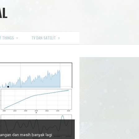
AL
»
»
F THINGS
TV DAN SATELIT
euangan dan masih banyak lagi