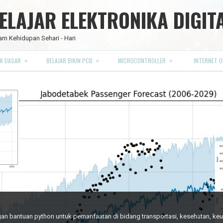
LAJAR ELEKTRONIKA DIGIT
am Kehidupan Sehari - Hari
»
»
»
K DASAR
BELAJAR BIKIN PCB
MICROCONTROLLER
INTERNET O
RO FULL CMOS
engan bantuan python untuk pemanfaatan di bidang transportasi, kesehatan, k