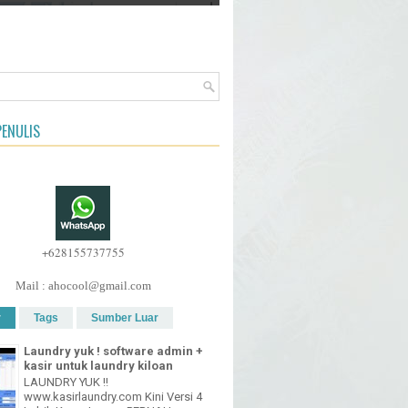
ENULIS
+628155737755
Mail : ahocool@gmail.com
r
Tags
Sumber Luar
Laundry yuk ! software admin +
kasir untuk laundry kiloan
LAUNDRY YUK !!
www.kasirlaundry.com Kini Versi 4