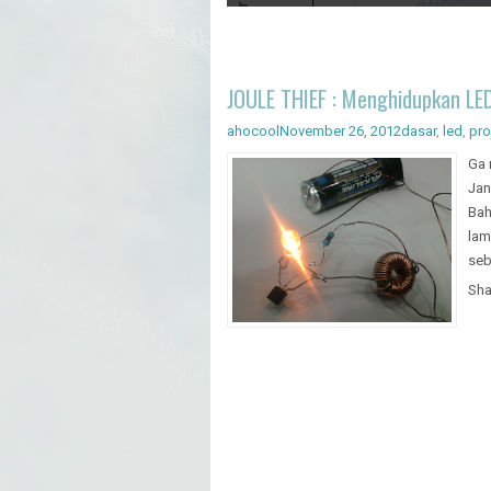
Artificial Intelligence - Pengenal
JOULE THIEF : Menghidupkan LED
ahocool
November 26, 2012
dasar
,
led
,
pro
Ga 
Jan
Bah
lam
seb
Sha