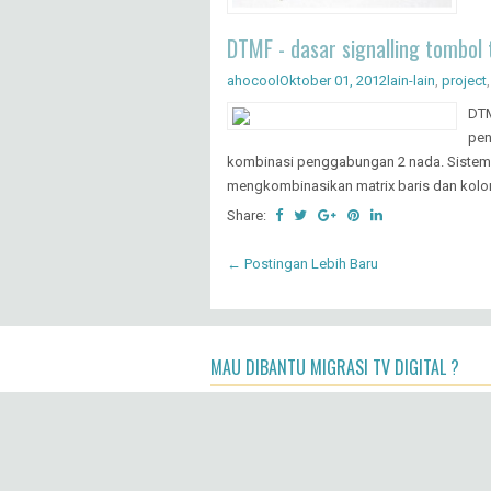
DTMF - dasar signalling tombol 
ahocool
Oktober 01, 2012
lain-lain
,
project
DTM
pen
kombinasi penggabungan 2 nada. Sistem 
mengkombinasikan matrix baris dan kolom
Share:
← Postingan Lebih Baru
MAU DIBANTU MIGRASI TV DIGITAL ?