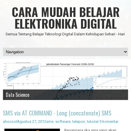
CARA MUDAH BELAJAR
ELEKTRONIKA DIGITAL
Semua Tentang Belajar Teknologi Digital Dalam Kehidupan Sehari - Hari
Data Science
IC Timer 555 yang Multifungsi
JAM DIGITAL 6 DIGIT TANPA MICRO FULL CMOS
Node Red - Kontrol Industri 4.0
Artificial Intelligence - Pengenalan Object
SMS via AT COMMAND - Long (concatenate) SMS
ahocool
Agustus 27, 2012
sms
,
software
,
telepon
,
tutorial
9 komentar
Bagaimana jika sms yang akan