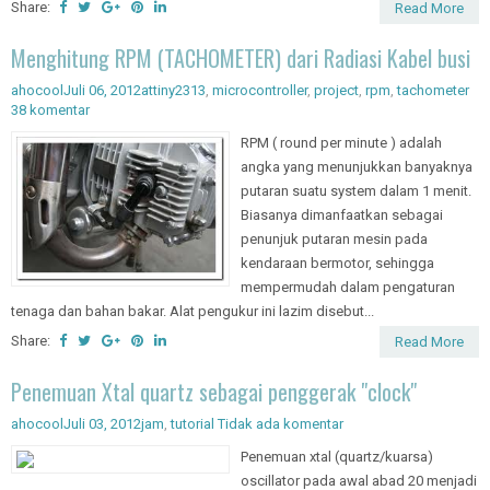
Share:
Read More
Menghitung RPM (TACHOMETER) dari Radiasi Kabel busi
ahocool
Juli 06, 2012
attiny2313
,
microcontroller
,
project
,
rpm
,
tachometer
38 komentar
RPM ( round per minute ) adalah
angka yang menunjukkan banyaknya
putaran suatu system dalam 1 menit.
Biasanya dimanfaatkan sebagai
penunjuk putaran mesin pada
kendaraan bermotor, sehingga
mempermudah dalam pengaturan
tenaga dan bahan bakar. Alat pengukur ini lazim disebut...
Share:
Read More
Penemuan Xtal quartz sebagai penggerak "clock"
ahocool
Juli 03, 2012
jam
,
tutorial
Tidak ada komentar
Penemuan xtal (quartz/kuarsa)
oscillator pada awal abad 20 menjadi