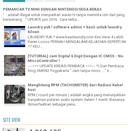
PEMANCAR TV MINI DENGAN NINTENDO/SEGA BEKAS
" ...adalah illegal untuk menyiarkan siaran tv tanpa meminta izin dari yang
berwenang ..." UPDATE juni 2016 : Cara terba...
Laundry yuk ! software admin + kasir untuk laundry
kiloan
LAUNDRY YUK !! www.kasirlaundry.com Kini Versi 4 Lebih
Keren Loooo PERNAH MENGALAMI KEJADIAN SEPERTI INI
?? KEU...
[TUTORIAL] Jam Digital 6 Digit Dengan IC CMOS - No
MicroController !
----=== UPDATE KREASI PEMBACA ===--- *) Dari Pembaca
blog SMKN2 Yogyakarta " Jam tanpa micro ...." it...
Menghitung RPM (TACHOMETER) dari Radiasi Kabel
busi
RPM ( round per minute ) adalah angka yang menunjukkan
banyaknya putaran suatu system dalam 1 menit. Biasanya
dimanfaatkan sebagai penu...
SITE VIEW