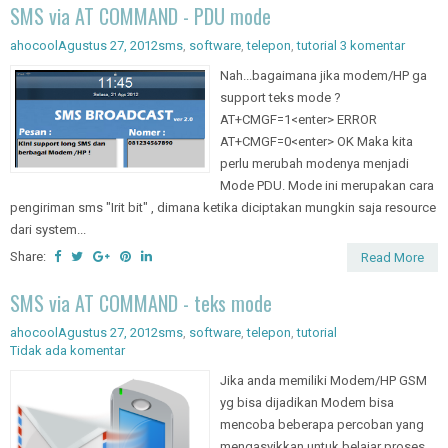
SMS via AT COMMAND - PDU mode
ahocool
Agustus 27, 2012
sms
,
software
,
telepon
,
tutorial
3 komentar
Nah...bagaimana jika modem/HP ga
support teks mode ?
AT+CMGF=1<enter> ERROR
AT+CMGF=0<enter> OK Maka kita
perlu merubah modenya menjadi
Mode PDU. Mode ini merupakan cara
pengiriman sms "Irit bit" , dimana ketika diciptakan mungkin saja resource
dari system...
Share:
Read More
SMS via AT COMMAND - teks mode
ahocool
Agustus 27, 2012
sms
,
software
,
telepon
,
tutorial
Tidak ada komentar
Jika anda memiliki Modem/HP GSM
yg bisa dijadikan Modem bisa
mencoba beberapa percoban yang
mengasyikkan untuk belajar proses