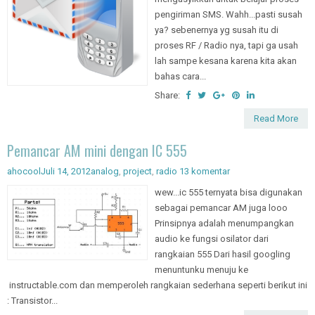
pengiriman SMS. Wahh...pasti susah
ya? sebenernya yg susah itu di
proses RF / Radio nya, tapi ga usah
lah sampe kesana karena kita akan
bahas cara...
Share:
Read More
Pemancar AM mini dengan IC 555
ahocool
Juli 14, 2012
analog
,
project
,
radio
13 komentar
wew...ic 555 ternyata bisa digunakan
sebagai pemancar AM juga looo
Prinsipnya adalah menumpangkan
audio ke fungsi osilator dari
rangkaian 555 Dari hasil googling
menuntunku menuju ke
instructable.com dan memperoleh rangkaian sederhana seperti berikut ini
: Transistor...