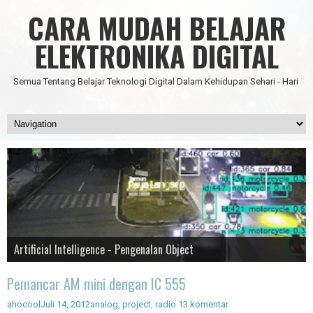
CARA MUDAH BELAJAR
ELEKTRONIKA DIGITAL
Semua Tentang Belajar Teknologi Digital Dalam Kehidupan Sehari - Hari
Data Science
IC Timer 555 yang Multifungsi
JAM DIGITAL 6 DIGIT TANPA MICRO FULL CMOS
Node Red - Kontrol Industri 4.0
Artificial Intelligence - Pengenalan Object
Pemancar AM mini dengan IC 555
ahocool
Juli 14, 2012
analog
,
project
,
radio
13 komentar