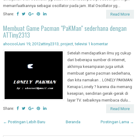
memanfaatkannya sebagai oscillator pada jam. Xtal Oscillator yg...
Share:
Read More
Membuat Game Pacman "PaKMan" sederhana dengan
ATTiny2313
ahocool
Juni 19, 2012
attiny2313
,
project
,
televisi
1 komentar
Setelah mendapatkan ilmu yg cukup
dari beberapa sumber di internet,
akhirnya kesampaian juga untuk
membuat game pacman sederhana,
dan kita namakan .. LONELY PAKMAN
Kenapa Lonely ? karena dia memang
kesepian, sendirian gerak-gerak di
layar TV. sebaiknya membaca dulu...
Share:
Read More
← Postingan Lebih Baru
Beranda
Postingan Lama →