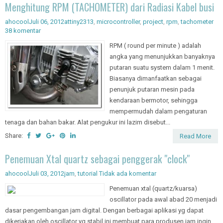
Menghitung RPM (TACHOMETER) dari Radiasi Kabel busi
ahocool
Juli 06, 2012
attiny2313
,
microcontroller
,
project
,
rpm
,
tachometer
38 komentar
RPM ( round per minute ) adalah
angka yang menunjukkan banyaknya
putaran suatu system dalam 1 menit.
Biasanya dimanfaatkan sebagai
penunjuk putaran mesin pada
kendaraan bermotor, sehingga
mempermudah dalam pengaturan
tenaga dan bahan bakar. Alat pengukur ini lazim disebut...
Share:
Read More
Penemuan Xtal quartz sebagai penggerak "clock"
ahocool
Juli 03, 2012
jam
,
tutorial
Tidak ada komentar
Penemuan xtal (quartz/kuarsa)
oscillator pada awal abad 20 menjadi
dasar pengembangan jam digital. Dengan berbagai aplikasi yg dapat
dikerjakan oleh oscillator yg stabil ini membuat para produsen jam ingin