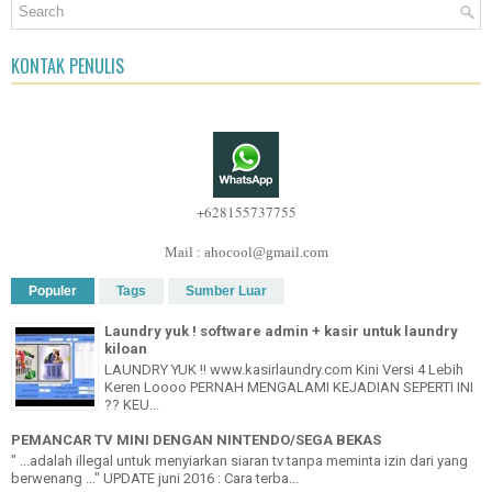
KONTAK PENULIS
+628155737755
Mail : ahocool@gmail.com
Populer
Tags
Sumber Luar
Laundry yuk ! software admin + kasir untuk laundry
kiloan
LAUNDRY YUK !! www.kasirlaundry.com Kini Versi 4 Lebih
Keren Loooo PERNAH MENGALAMI KEJADIAN SEPERTI INI
?? KEU...
PEMANCAR TV MINI DENGAN NINTENDO/SEGA BEKAS
" ...adalah illegal untuk menyiarkan siaran tv tanpa meminta izin dari yang
berwenang ..." UPDATE juni 2016 : Cara terba...