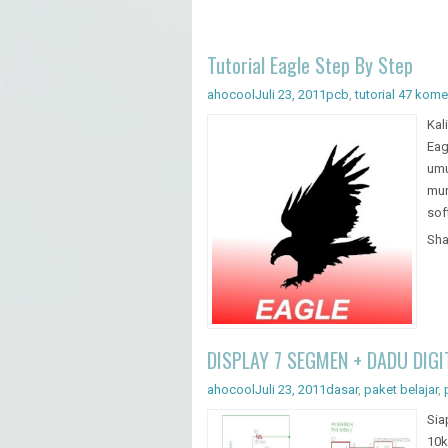
Tutorial Eagle Step By Step
ahocool
Juli 23, 2011
pcb
,
tutorial
47 kome
Kal
Eag
umu
mur
sof
Sha
DISPLAY 7 SEGMEN + DADU DIGI
ahocool
Juli 23, 2011
dasar
,
paket belajar
,
Sia
10k