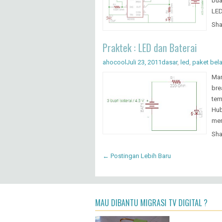
bua
LED
Sha
Praktek : LED dan Baterai
ahocool
Juli 23, 2011
dasar
,
led
,
paket bela
Mar
bre
tem
Hub
mem
Sha
← Postingan Lebih Baru
MAU DIBANTU MIGRASI TV DIGITAL ?