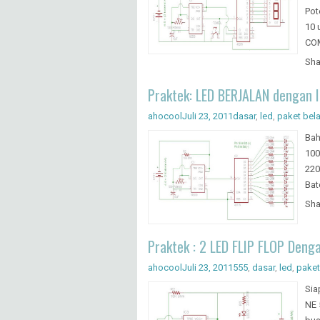
Pot
10 
COM
Sha
Praktek: LED BERJALAN dengan 
ahocool
Juli 23, 2011
dasar
,
led
,
paket bela
Bah
100
220
Bat
Sha
Praktek : 2 LED FLIP FLOP Deng
ahocool
Juli 23, 2011
555
,
dasar
,
led
,
paket
Sia
NE 