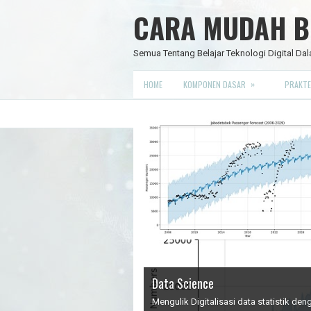
CARA MUDAH BE
Semua Tentang Belajar Teknologi Digital Dal
»
HOME
KOMPONEN DASAR
PRAKTE
Data Science
IC Timer 555 yang Multifungsi
JAM DIGITAL 6 DIGIT TANPA MIC
Node Red - Kontrol Industri 4.0
Mengulik Digitalisasi data statistik d