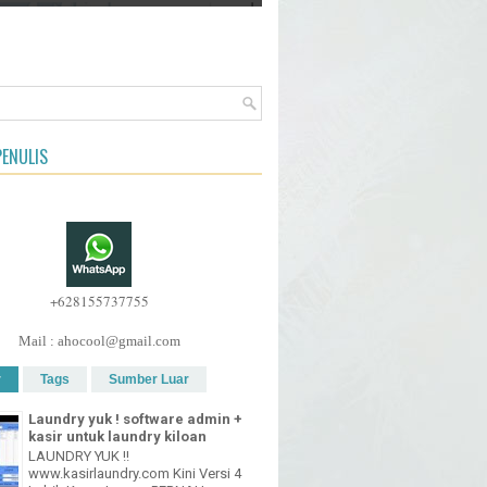
ENULIS
+628155737755
Mail : ahocool@gmail.com
r
Tags
Sumber Luar
Laundry yuk ! software admin +
kasir untuk laundry kiloan
LAUNDRY YUK !!
www.kasirlaundry.com Kini Versi 4