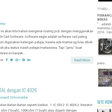
?? KEU...
PEMANCA
BEKAS
ntar
" ...adala
meminta iz
i ini akan kita bahas mengenai routing pcb dengan menggunakan
2016 : Cara
le Cad Software. Software eagle adalah software cad paling
m digunakan kalangan pelajar, karena ada license yg bisa dibeli
ah jika status masih pelajar/mahasiswa. Tapi "jamu" buat
tware ini banyak...
re:
Read More
penu...
TAL dengan IC 4026
project
24 komentar
SITE VIE
pkan Bahan-Bahan seperti berikut : 1. IC 555 2. IC 4026 3. Resistor
 ohm (1buah), 100Kohm (1 buah) atau diganti dengan