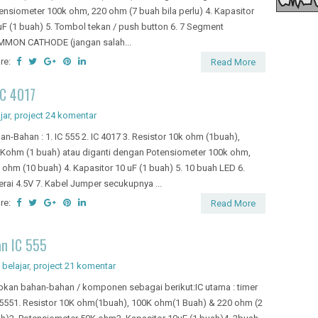
ensiometer 100k ohm, 220 ohm (7 buah bila perlu) 4. Kapasitor
uF (1 buah) 5. Tombol tekan / push button 6. 7 Segment
MON CATHODE (jangan salah...
re:
Read More
IC 4017
jar
,
project
24 komentar
an-Bahan : 1. IC 555 2. IC 4017 3. Resistor 10k ohm (1buah),
Kohm (1 buah) atau diganti dengan Potensiometer 100k ohm,
 ohm (10 buah) 4. Kapasitor 10 uF (1 buah) 5. 10 buah LED 6.
erai 4.5V 7. Kabel Jumper secukupnya ...
re:
Read More
an IC 555
 belajar
,
project
21 komentar
pkan bahan-bahan / komponen sebagai berikut:IC utama : timer
5551. Resistor 10K ohm(1buah), 100K ohm(1 Buah) & 220 ohm (2