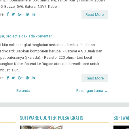
h)2. Potensiometer 50K ohm3. Kapasitor 10uF (1 buah)4. 2buah
5. Buzzer 5V6. Baterai 4.5V7. Kabel...
re:
Read More
jar
,
project
Tidak ada komentar
i kita coba rangkai rangkaian sederhana berikut ini diatas
adboard: Siapkan komponen berupa : - Baterai AA 3 Buah dan
pat baterainya (jika ada). - Resistor 220 ohm. - Led kecil
ungkan Kabel Baterai ke Bagian atas dari breadboard untuk
buat jalur...
re:
Read More
Beranda
Postingan Lama →
SOFTWARE COUNTER PULSA GRATIS
SOFTWAR