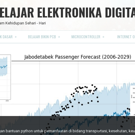
LAJAR ELEKTRONIKA DIGIT
am Kehidupan Sehari - Hari
»
»
»
K DASAR
BELAJAR BIKIN PCB
MICROCONTROLLER
INTERNET O
RO FULL CMOS
engan bantuan python untuk pemanfaatan di bidang transportasi, kesehatan, k