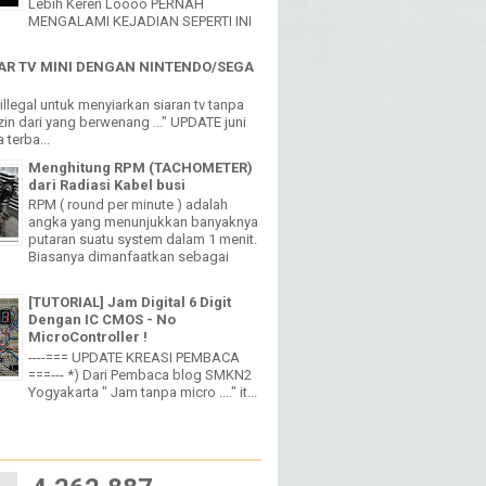
Lebih Keren Loooo PERNAH
MENGALAMI KEJADIAN SEPERTI INI
R TV MINI DENGAN NINTENDO/SEGA
h illegal untuk menyiarkan siaran tv tanpa
in dari yang berwenang ..." UPDATE juni
 terba...
Menghitung RPM (TACHOMETER)
dari Radiasi Kabel busi
RPM ( round per minute ) adalah
angka yang menunjukkan banyaknya
putaran suatu system dalam 1 menit.
Biasanya dimanfaatkan sebagai
[TUTORIAL] Jam Digital 6 Digit
Dengan IC CMOS - No
MicroController !
----=== UPDATE KREASI PEMBACA
===--- *) Dari Pembaca blog SMKN2
Yogyakarta " Jam tanpa micro ...." it...
W