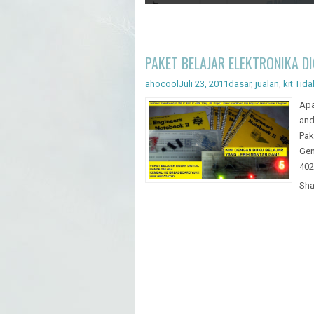
Artificial Intelligence - Pengenal
PAKET BELAJAR ELEKTRONIKA D
ahocool
Juli 23, 2011
dasar
,
jualan
,
kit
Tida
Apa
and
Pak
Gen
402
Sha