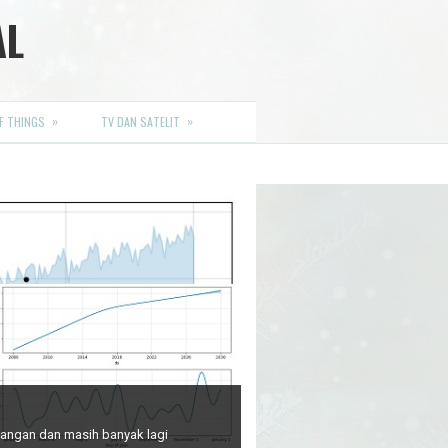
AL
»
»
F THINGS
TV DAN SATELIT
euangan dan masih banyak lagi