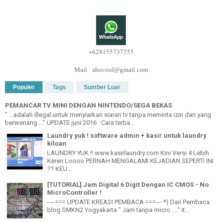
+628155737755
Mail : ahocool@gmail.com
Populer
Tags
Sumber Luar
PEMANCAR TV MINI DENGAN NINTENDO/SEGA BEKAS
" ...adalah illegal untuk menyiarkan siaran tv tanpa meminta izin dari yang
berwenang ..." UPDATE juni 2016 : Cara terba...
Laundry yuk ! software admin + kasir untuk laundry
kiloan
LAUNDRY YUK !! www.kasirlaundry.com Kini Versi 4 Lebih
Keren Loooo PERNAH MENGALAMI KEJADIAN SEPERTI INI
?? KEU...
[TUTORIAL] Jam Digital 6 Digit Dengan IC CMOS - No
MicroController !
----=== UPDATE KREASI PEMBACA ===--- *) Dari Pembaca
blog SMKN2 Yogyakarta " Jam tanpa micro ...." it...