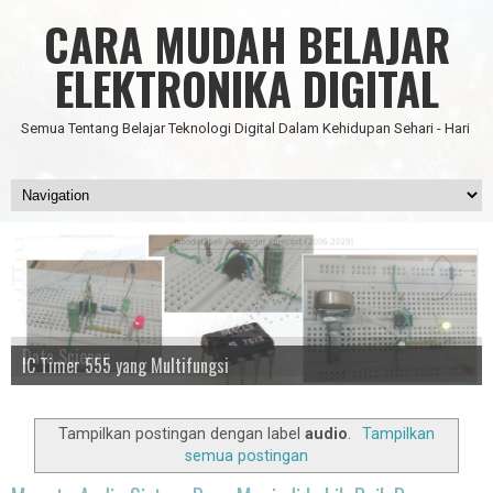
CARA MUDAH BELAJAR
ELEKTRONIKA DIGITAL
Semua Tentang Belajar Teknologi Digital Dalam Kehidupan Sehari - Hari
Data Science
IC Timer 555 yang Multifungsi
JAM DIGITAL 6 DIGIT TANPA MICRO FULL CMOS
Node Red - Kontrol Industri 4.0
Artificial Intelligence - Pengenalan Object
Tampilkan postingan dengan label
audio
.
Tampilkan
semua postingan
Menata Audio Sistem Pura Menjadi Lebih Baik Dan