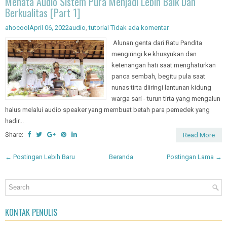
Berkualitas [Part 1]
ahocool
April 06, 2022
audio
,
tutorial
Tidak ada komentar
Alunan genta dari Ratu Pandita
mengiringi ke khusyukan dan
ketenangan hati saat menghaturkan
panca sembah, begitu pula saat
nunas tirta diiringi lantunan kidung
warga sari - turun tirta yang mengalun
halus melalui audio speaker yang membuat betah para pemedek yang
hadir...
Share:
Read More
← Postingan Lebih Baru
Beranda
Postingan Lama →
KONTAK PENULIS