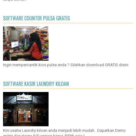
SOFTWARE COUNTER PULSA GRATIS
Ingin mempercantik kios pulsa anda ? Silahkan download GRATIS disini
SOFTWARE KASIR LAUNDRY KILOAN
Kini usaha Laundry kiloan anda menjadi lebih mudah . Dapatkan Demo
gratis dan Harga full version hanya 500rb saja !