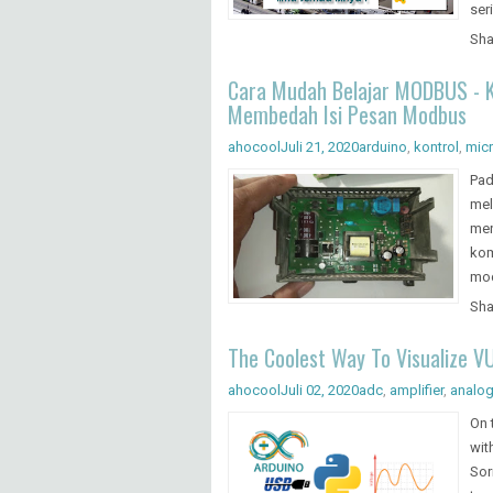
nya
seb
ser
Sha
Cara Mudah Belajar MODBUS - Ko
Membedah Isi Pesan Modbus
ahocool
Juli 21, 2020
arduino
,
kontrol
,
micr
Pad
mel
men
kom
mod
Sha
The Coolest Way To Visualize V
ahocool
Juli 02, 2020
adc
,
amplifier
,
analo
On 