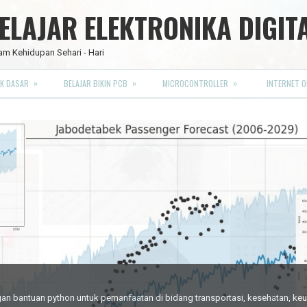
LAJAR ELEKTRONIKA DIGIT
am Kehidupan Sehari - Hari
»
»
»
K DASAR
BELAJAR BIKIN PCB
MICROCONTROLLER
INTERNET O
RO FULL CMOS
engan bantuan python untuk pemanfaatan di bidang transportasi, kesehatan, k