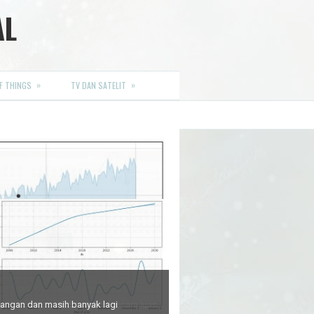
AL
»
»
F THINGS
TV DAN SATELIT
euangan dan masih banyak lagi