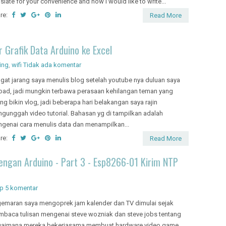
h arduino, as i've already wrote on previous blogs Here dan Here .
ry since i was writing only in Bahasa so please use google
nslate for your convenience and now i would like to write...
re:
Read More
Grafik Data Arduino ke Excel
ing
,
wifi
Tidak ada komentar
gat jarang saya menulis blog setelah youtube nya duluan saya
oad, jadi mungkin terbawa perasaan kehilangan teman yang
ing bikin vlog, jadi beberapa hari belakangan saya rajin
gunggah video tutorial. Bahasan yg di tampilkan adalah
genai cara menulis data dan menampilkan...
re:
Read More
ngan Arduino - Part 3 - Esp8266-01 Kirim NTP
tp
5 komentar