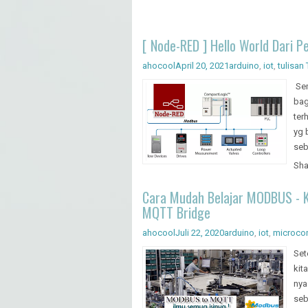
[ Node-RED ] Hello World Dari Pe
ahocool
April 20, 2021
arduino
,
iot
,
tulisan
Sem
bag
ter
yg 
seb
Sha
Cara Mudah Belajar MODBUS - Ko
MQTT Bridge
ahocool
Juli 22, 2020
arduino
,
iot
,
microcon
Set
kit