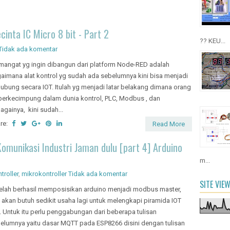
2016 : Cara
cinta IC Micro 8 bit - Part 2
?? KEU...
Tidak ada komentar
angat yg ingin dibangun dari platform Node-RED adalah
aimana alat kontrol yg sudah ada sebelumnya kini bisa menjadi
hubung secara IOT. Itulah yg menjadi latar belakang dimana orang
berkecimpung dalam dunia kontrol, PLC, Modbus , dan
againya, kini sudah...
re:
Read More
munikasi Industri Jaman dulu [part 4] Arduino
m...
troller
,
mikrokontroller
Tidak ada komentar
SITE VIE
elah berhasil memposisikan arduino menjadi modbus master,
a akan butuh sedikit usaha lagi untuk melengkapi piramida IOT