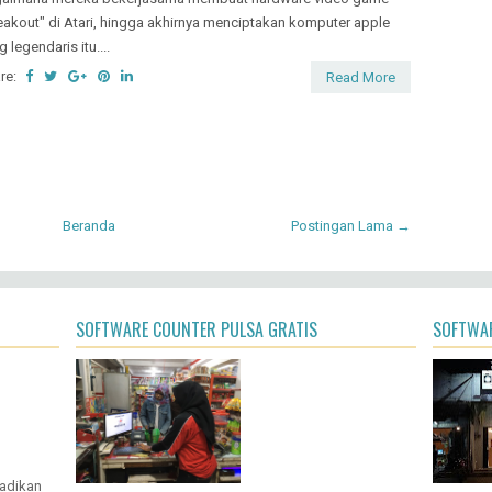
emaran saya mengoprek jam kalender dan TV dimulai sejak
baca tulisan mengenai steve wozniak dan steve jobs tentang
aimana mereka bekerjasama membuat hardware video game
eakout" di Atari, hingga akhirnya menciptakan komputer apple
g legendaris itu....
re:
Read More
Beranda
Postingan Lama →
SOFTWARE COUNTER PULSA GRATIS
SOFTWAR