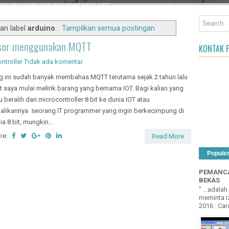
an Object
an label
arduino
.
Tampilkan semua postingan
ensor menggunakan MQTT
KONTAK P
ntroller
Tidak ada komentar
g ini sudah banyak membahas MQTT terutama sejak 2 tahun lalu
t saya mulai melirik barang yang bernama IOT. Bagi kalian yang
u beralih dari microcontroller 8 bit ke dunia IOT atau
alikannya seorang IT programmer yang ingin berkecimpung di
ia 8 bit, mungkin...
re:
Read More
Popule
PEMANCA
BEKAS
" ...adala
meminta iz