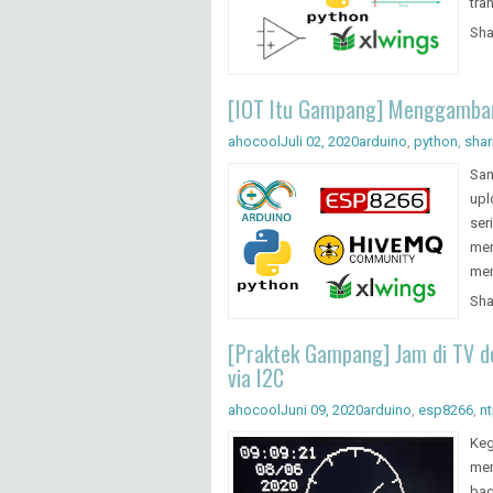
wit
Sor
tra
Sha
[IOT Itu Gampang] Menggambar 
ahocool
Juli 02, 2020
arduino
,
python
,
shar
San
upl
ser
men
men
Sha
[Praktek Gampang] Jam di TV de
via I2C
ahocool
Juni 09, 2020
arduino
,
esp8266
,
n